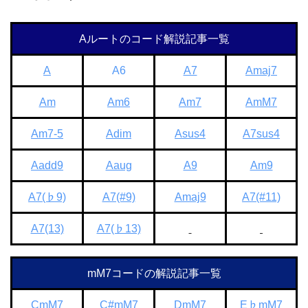
Aルートのコード解説記事一覧
A
A6
A7
Amaj7
Am
Am6
Am7
AmM7
Am7-5
Adim
Asus4
A7sus4
Aadd9
Aaug
A9
Am9
A7(♭9)
A7(#9)
Amaj9
A7(#11)
A7(13)
A7(♭13)
mM7コードの解説記事一覧
CmM7
C#mM7
DmM7
E♭mM7