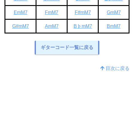
EmM7
FmM7
F#mM7
GmM7
G#mM7
AmM7
B♭mM7
BmM7
ギターコード一覧に戻る
目次に戻る