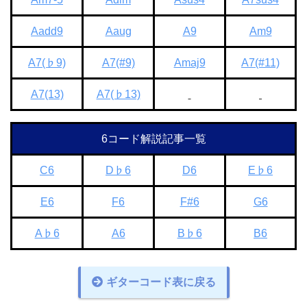
Aadd9
Aaug
A9
Am9
A7(♭9)
A7(#9)
Amaj9
A7(#11)
A7(13)
A7(♭13)
6コード解説記事一覧
C6
D♭6
D6
E♭6
E6
F6
F#6
G6
A♭6
A6
B♭6
B6
ギターコード表に戻る