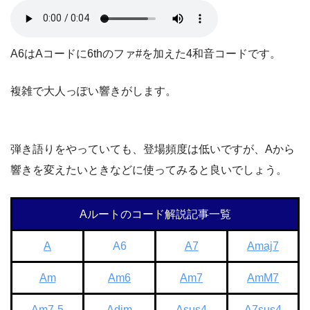
A6はAコードに6thのファ#を加えた4和音コードです。
複雑で大人っぽい響きがします。
弾き語りをやっていても、登場頻度は低いですが、Aから
響きを変えたいときなどに使ってみると良いでしょう。
Aルートのコード解説記事一覧
A
A6
A7
Amaj7
Am
Am6
Am7
AmM7
Am7-5
Adim
Asus4
A7sus4