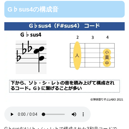
G♭sus4の構成音
G♭sus4はソ♭・シ・レ♭で構成された3和音コードで