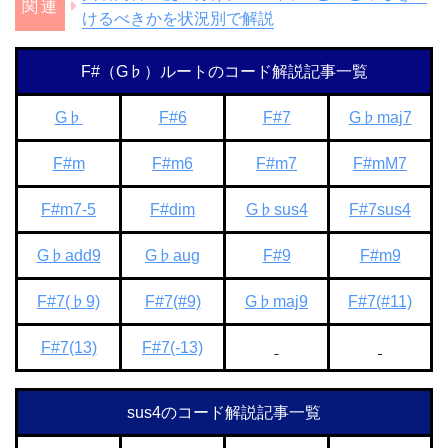
けるべきかを状況別で解説
F#（G♭）ルートのコード解説記事一覧
G♭
F#6
F#7
G♭maj7
F#m
F#m6
F#m7
F#mM7
F#m7-5
F#dim
G♭sus4
F#7sus4
G♭add9
G♭aug
F#9
F#m9
F#7(♭9)
F#7(#9)
G♭maj9
F#7(#11)
F#7(13)
F#7(-13)
sus4のコード解説記事一覧