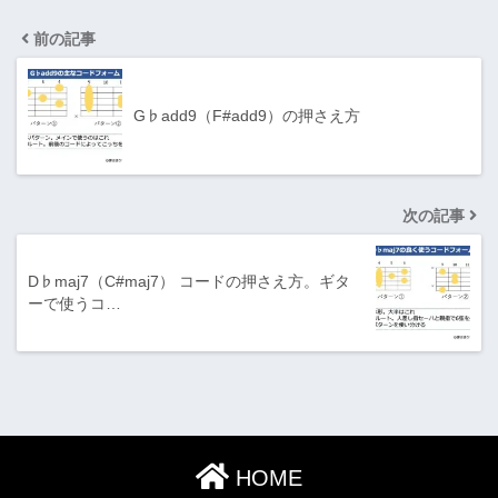
前の記事
G♭add9（F#add9）の押さえ方
次の記事
D♭maj7（C#maj7） コードの押さえ方。ギタ
ーで使うコ…
HOME