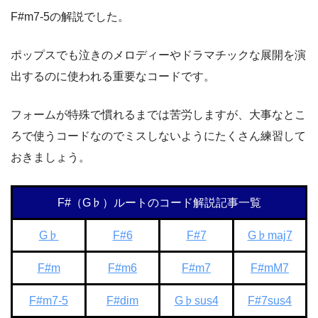
F#m7-5の解説でした。
ポップスでも泣きのメロディーやドラマチックな展開を演
出するのに使われる重要なコードです。
フォームが特殊で慣れるまでは苦労しますが、大事なとこ
ろで使うコードなのでミスしないようにたくさん練習して
おきましょう。
F#（G♭）ルートのコード解説記事一覧
G♭
F#6
F#7
G♭maj7
F#m
F#m6
F#m7
F#mM7
F#m7-5
F#dim
G♭sus4
F#7sus4