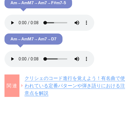
Am→AmM7→Am7→F#m7-5
Am→AmM7→Am7→D7
クリシェのコード進行を覚えよう！有名曲で使
われている定番パターンや弾き語りにおける注
意点を解説