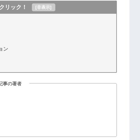
クリック！
[
非表示
]
ョン
記事の著者