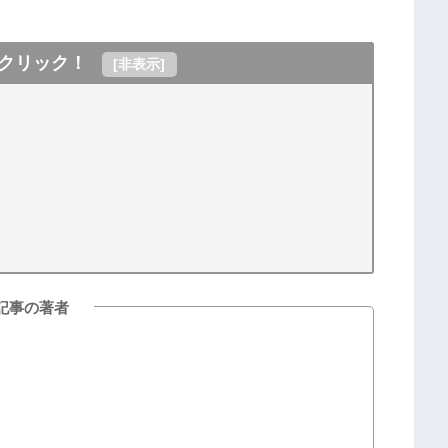
クリック！
[
非表示
]
記事の著者