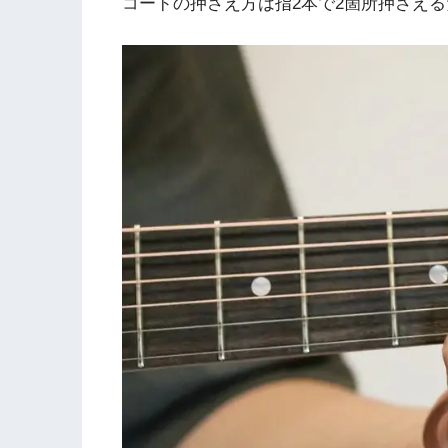
コードの押さえ方は指2本で2箇所押さえ