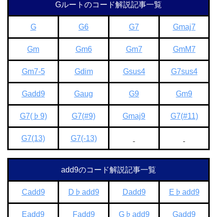
Gルートのコード解説記事一覧
G
G6
G7
Gmaj7
Gm
Gm6
Gm7
GmM7
Gm7-5
Gdim
Gsus4
G7sus4
Gadd9
Gaug
G9
Gm9
G7(♭9)
G7(#9)
Gmaj9
G7(#11)
G7(13)
G7(-13)
add9のコード解説記事一覧
Cadd9
D♭add9
Dadd9
E♭add9
Eadd9
Fadd9
G♭add9
Gadd9