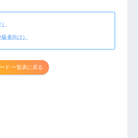
け）
中級者向け）
ード 一覧表に戻る