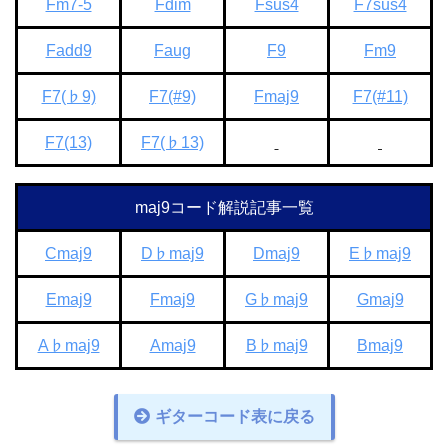
Fm7-5
Fdim
Fsus4
F7sus4
Fadd9
Faug
F9
Fm9
F7(♭9)
F7(#9)
Fmaj9
F7(#11)
F7(13)
F7(♭13)
maj9コード解説記事一覧
Cmaj9
D♭maj9
Dmaj9
E♭maj9
Emaj9
Fmaj9
G♭maj9
Gmaj9
A♭maj9
Amaj9
B♭maj9
Bmaj9
ギターコード表に戻る