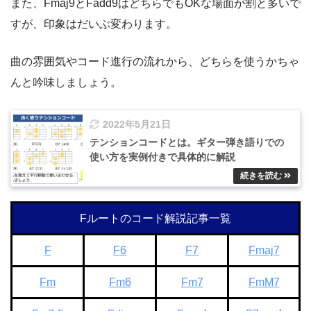
また、Fmaj9とFadd9はどちらでもOKな場面が割と多いで
すが、印象はだいぶ変わります。
曲の雰囲気やコード進行の流れから、どちらを使うかちゃ
んと吟味しましょう。
2022年5月21日
テンションコードとは。ギター弾き語りでの
使い方を実例付きで具体的に解説
Fルートのコード解説記事一覧
F
F6
F7
Fmaj7
Fm
Fm6
Fm7
FmM7