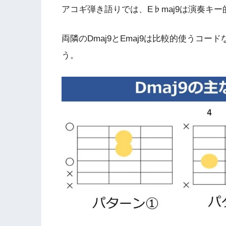
アコギ弾き語りでは、E♭maj9は演奏キ
両隣のDmaj9とEmaj9は比較的使うコ
う。