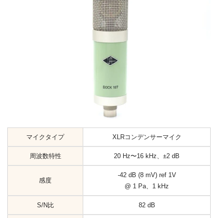
マイクタイプ
XLRコンデンサーマイク
周波数特性
20 Hz〜16 kHz、±2 dB
-42 dB (8 mV) ref 1V
感度
@ 1 Pa、1 kHz
S/N比
82 dB