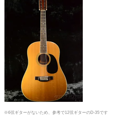
※6弦ギターがないため、参考で12弦ギターのD-35です