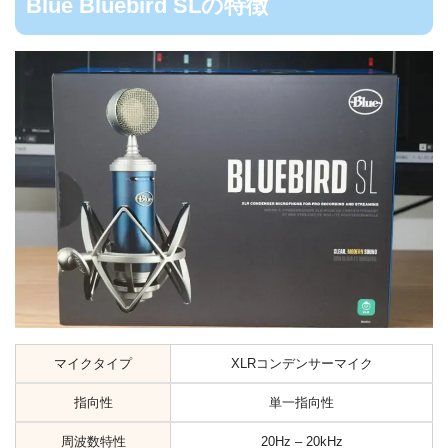
Blue Bluebird SLの特徴
マイクタイプ
XLRコンデンサーマイク
指向性
単一指向性
周波数特性
20Hz – 20kHz