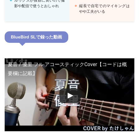
ルックスが抜群に良いので撮
影や配信で使うとおしゃれ
縦長で自宅でのマイキングは
やや工夫がいる
BlueBird SLで録った動画
夏音 / 優里 フル アコースティックCover【コードは概
要欄に記載】