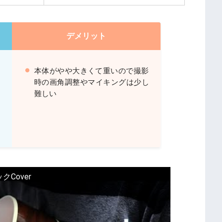
デメリット
あ
本体がやや大きくて重いので撮影
時の画角調整やマイキングは少し
難しい
用
ックCover