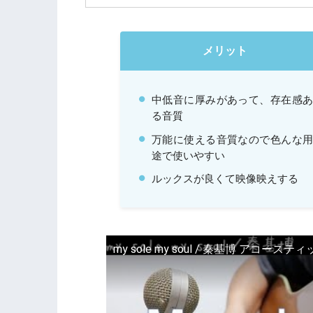
メリット
中低音に厚みがあって、存在感
る音質
万能に使える音質なので色んな
途で使いやすい
ルックスが良くて映像映えする
my sole my soul / 秦基博 アコースティ