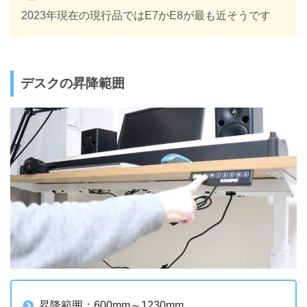
2023年現在の現行品ではE7かE8が最も近そうです
デスクの昇降範囲
昇降範囲：600mm～1230mm