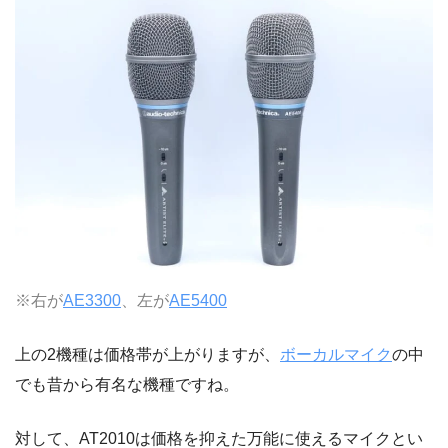
※右が
AE3300
、左が
AE5400
上の2機種は価格帯が上がりますが、
ボーカルマイク
の中
でも昔から有名な機種ですね。
対して、AT2010は価格を抑えた万能に使えるマイクとい