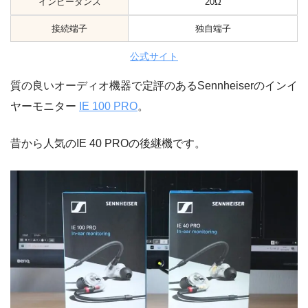
インピーダンス
20Ω
接続端子
独自端子
公式サイト
質の良いオーディオ機器で定評のあるSennheiserのインイ
ヤーモニター
IE 100 PRO
。
昔から人気のIE 40 PROの後継機です。