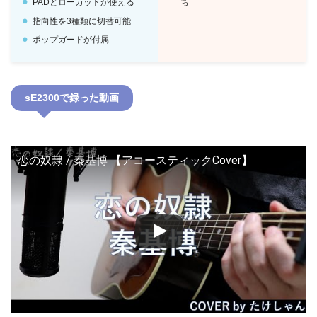
PADとローカットが使える
ち
指向性を3種類に切替可能
ポップガードが付属
sE2300で録った動画
恋の奴隷 / 秦基博 【アコースティックCover】