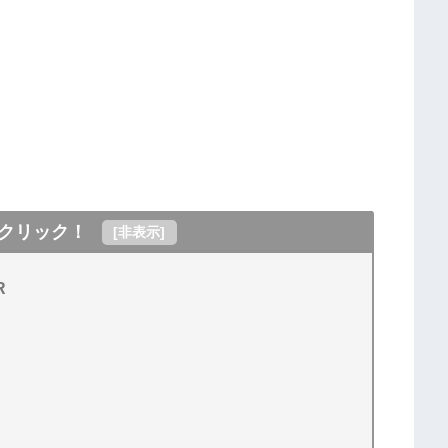
クリック！
[
非表示
]
R