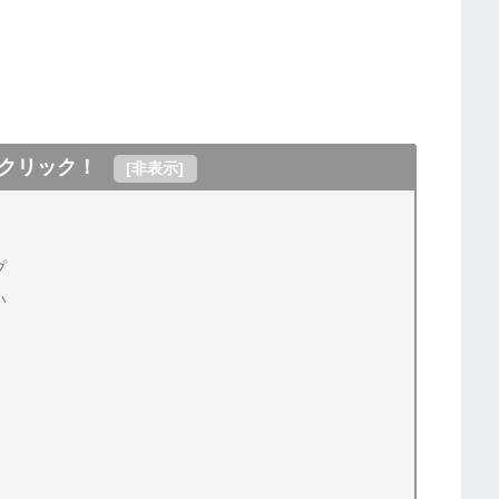
クリック！
[
非表示
]
プ
い