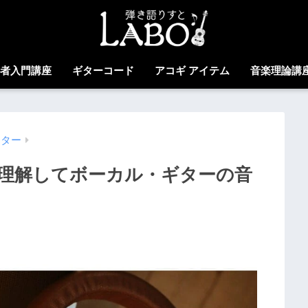
心者入門講座
ギターコード
アコギ アイテム
音楽理論講
クター
理解してボーカル・ギターの音